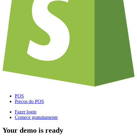
POS
Preços do POS
Fazer login
Comece gratuitamente
Your demo is ready