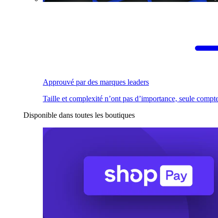
Approuvé par des marques leaders
Taille et complexité n’ont pas d’importance, seule compte
Disponible dans toutes les boutiques