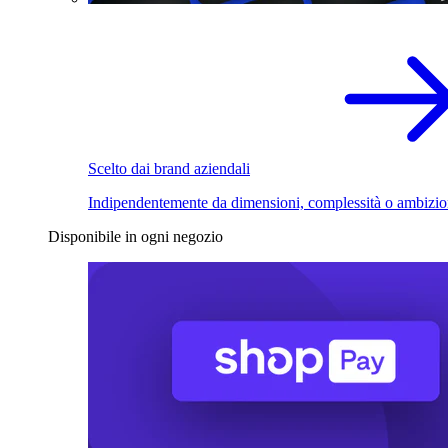
Scelto dai brand aziendali
Indipendentemente da dimensioni, complessità o ambizio
Disponibile in ogni negozio