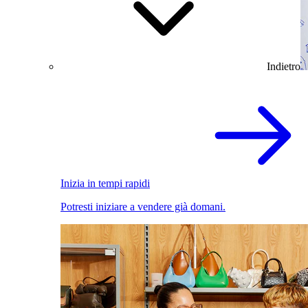
Indietro
Inizia in tempi rapidi
Potresti iniziare a vendere già domani.