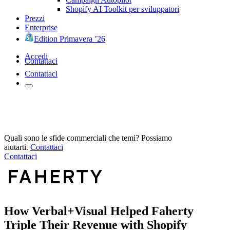
Shopify AI Toolkit per sviluppatori
Prezzi
Enterprise
Edition Primavera ’26
Accedi
Contattaci
Contattaci
Quali sono le sfide commerciali che temi? Possiamo
aiutarti.
Contattaci
Contattaci
How Verbal+Visual Helped Faherty
Triple Their Revenue with Shopify