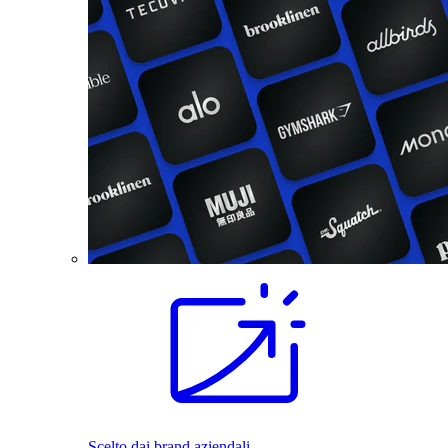
Scelto dai brand aziendali