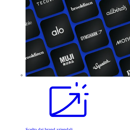
Scelto dai brand aziendali