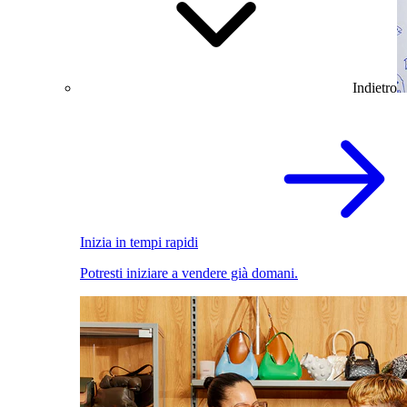
Indietro
Inizia in tempi rapidi
Potresti iniziare a vendere già domani.