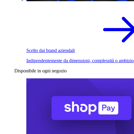
Scelto dai brand aziendali
Indipendentemente da dimensioni, complessità o ambizio
Disponibile in ogni negozio