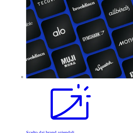
Scelto dai brand aziendali