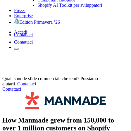
Shopify AI Toolkit per sviluppatori
Prezzi
Enterprise
Edition Primavera ’26
Accedi
Contattaci
Contattaci
Quali sono le sfide commerciali che temi? Possiamo
aiutarti.
Contattaci
Contattaci
How Manmade grew from 150,000 to
over 1 million customers on Shopify