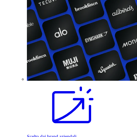
Scelto dai brand aziendali