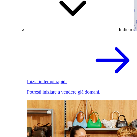
Indietro
Inizia in tempi rapidi
Potresti iniziare a vendere già domani.