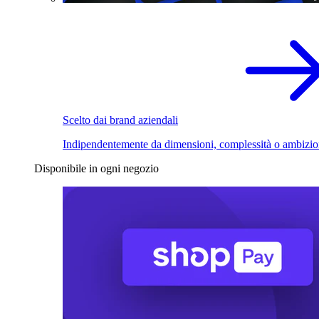
Scelto dai brand aziendali
Indipendentemente da dimensioni, complessità o ambizio
Disponibile in ogni negozio