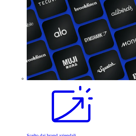
Scelto dai brand aziendali