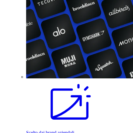
Scelto dai brand aziendali