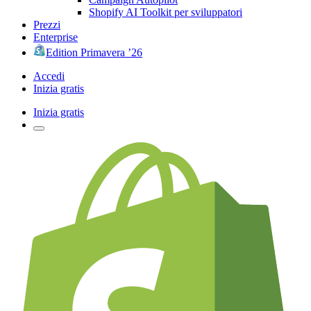
Shopify AI Toolkit per sviluppatori
Prezzi
Enterprise
Edition Primavera ’26
Accedi
Inizia gratis
Inizia gratis