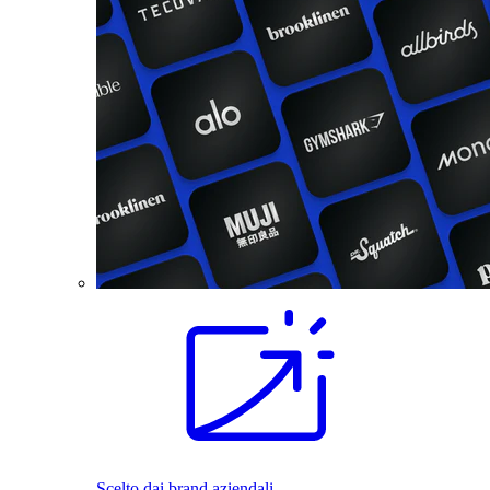
Scelto dai brand aziendali