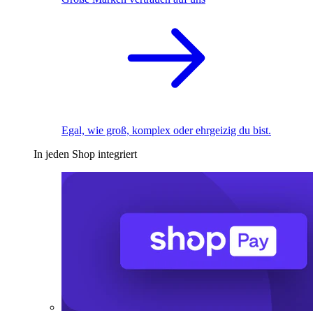
Egal, wie groß, komplex oder ehrgeizig du bist.
In jeden Shop integriert