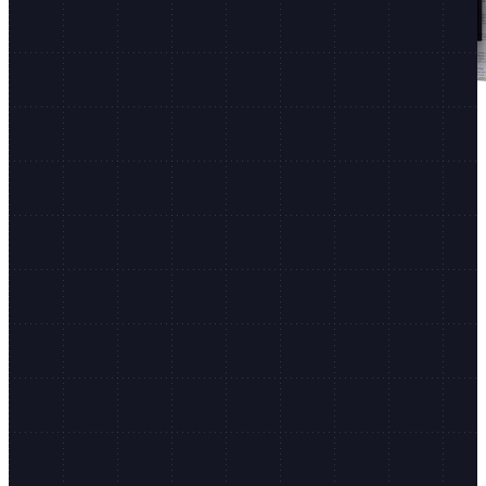
Shopify Editions
Über 150 Shopify-Updates, zweimal pro Jahr.
Neueste Updates
Agentic Storefronts
Campaign Autopilot