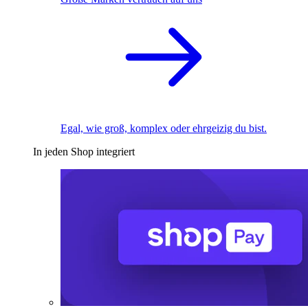
Egal, wie groß, komplex oder ehrgeizig du bist.
In jeden Shop integriert