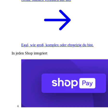
Egal, wie groß, komplex oder ehrgeizig du bist.
In jeden Shop integriert