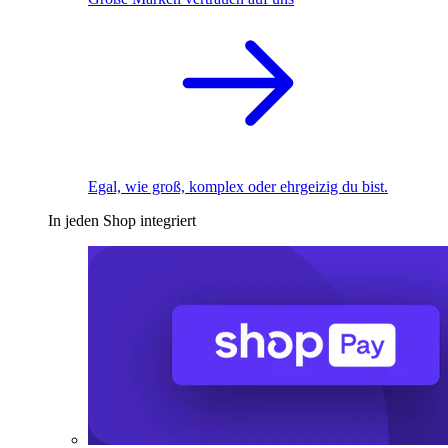
Egal, wie groß, komplex oder ehrgeizig du bist.
In jeden Shop integriert