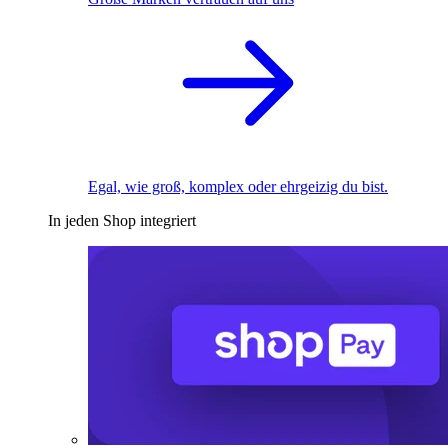
Egal, wie groß, komplex oder ehrgeizig du bist.
In jeden Shop integriert