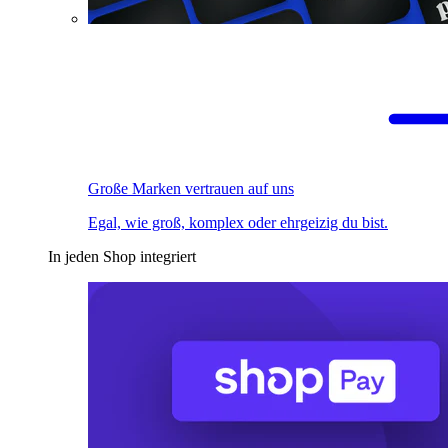
Große Marken vertrauen auf uns
Egal, wie groß, komplex oder ehrgeizig du bist.
In jeden Shop integriert