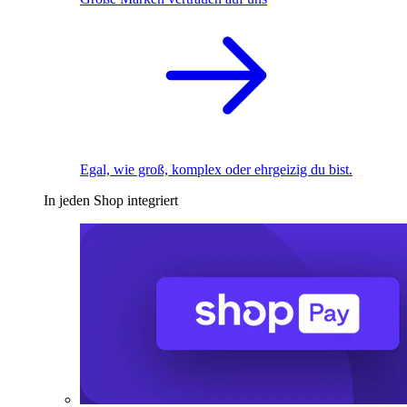
Egal, wie groß, komplex oder ehrgeizig du bist.
In jeden Shop integriert