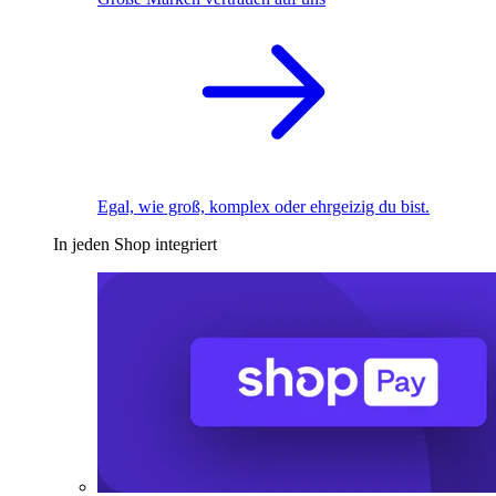
Egal, wie groß, komplex oder ehrgeizig du bist.
In jeden Shop integriert