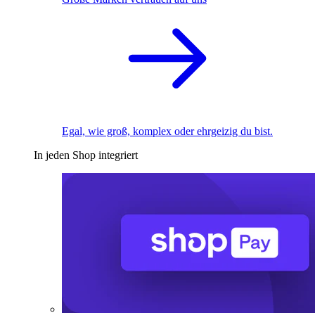
Egal, wie groß, komplex oder ehrgeizig du bist.
In jeden Shop integriert