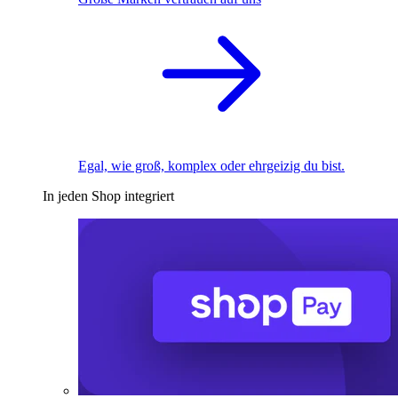
Egal, wie groß, komplex oder ehrgeizig du bist.
In jeden Shop integriert