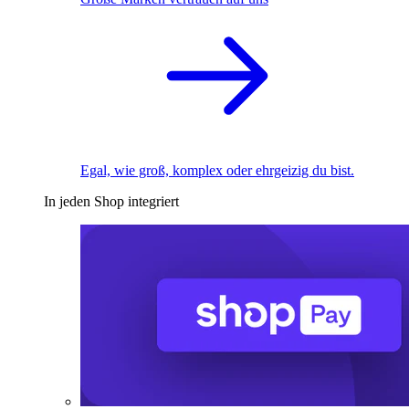
Egal, wie groß, komplex oder ehrgeizig du bist.
In jeden Shop integriert