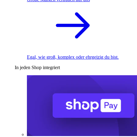
Egal, wie groß, komplex oder ehrgeizig du bist.
In jeden Shop integriert