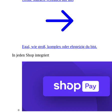
Egal, wie groß, komplex oder ehrgeizig du bist.
In jeden Shop integriert