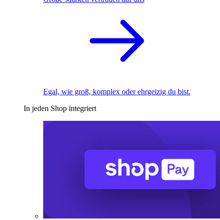
Egal, wie groß, komplex oder ehrgeizig du bist.
In jeden Shop integriert