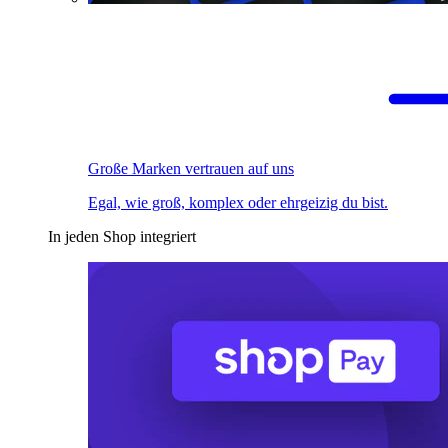
Große Marken vertrauen auf uns
Egal, wie groß, komplex oder ehrgeizig du bist.
In jeden Shop integriert