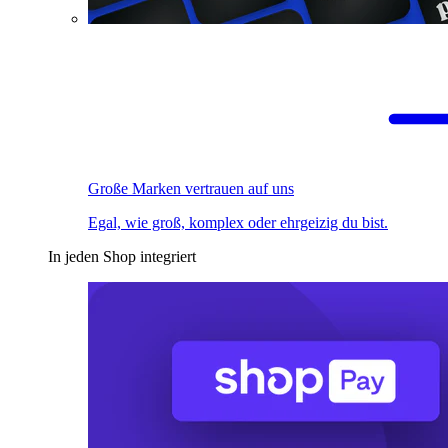
Große Marken vertrauen auf uns
Egal, wie groß, komplex oder ehrgeizig du bist.
In jeden Shop integriert