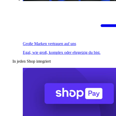
Große Marken vertrauen auf uns
Egal, wie groß, komplex oder ehrgeizig du bist.
In jeden Shop integriert