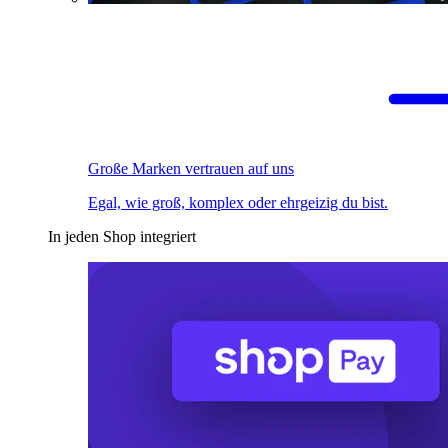
Große Marken vertrauen auf uns
Egal, wie groß, komplex oder ehrgeizig du bist.
In jeden Shop integriert