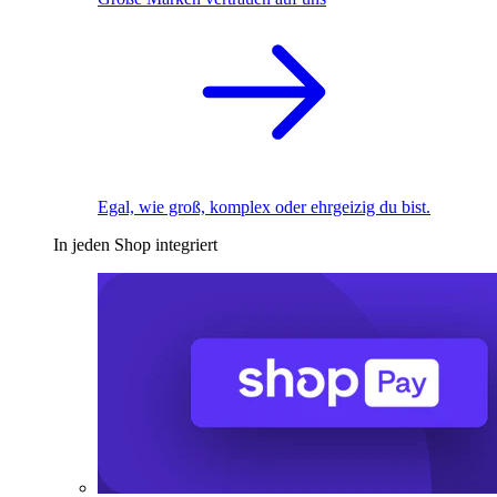
Egal, wie groß, komplex oder ehrgeizig du bist.
In jeden Shop integriert