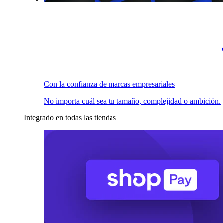
Con la confianza de marcas empresariales
No importa cuál sea tu tamaño, complejidad o ambición.
Integrado en todas las tiendas