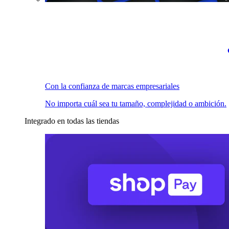
Con la confianza de marcas empresariales
No importa cuál sea tu tamaño, complejidad o ambición.
Integrado en todas las tiendas