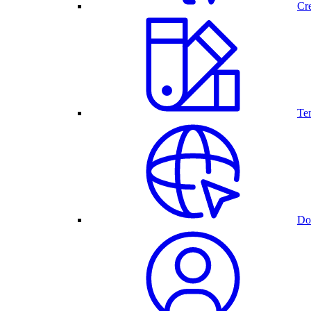
Cre
Te
Do