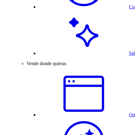
Cue
Si
Vende donde quieras
On