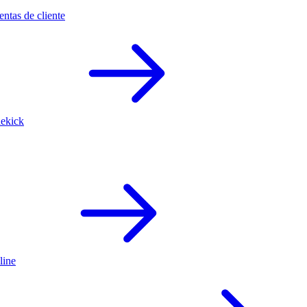
ntas de cliente
dekick
line