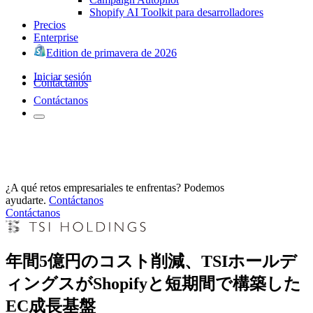
Shopify AI Toolkit para desarrolladores
Precios
Enterprise
Edition de primavera de 2026
Iniciar sesión
Contáctanos
Contáctanos
¿A qué retos empresariales te enfrentas? Podemos
ayudarte.
Contáctanos
Contáctanos
年間5億円のコスト削減、TSIホールデ
ィングスがShopifyと短期間で構築した
EC成長基盤