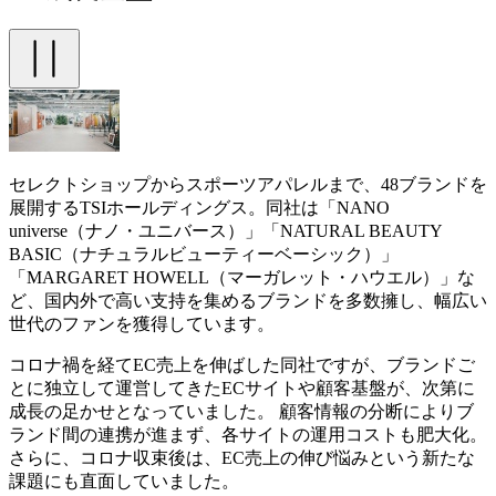
セレクトショップからスポーツアパレルまで、48ブランドを
展開するTSIホールディングス。同社は「NANO
universe（ナノ・ユニバース）」「NATURAL BEAUTY
BASIC（ナチュラルビューティーベーシック）」
「MARGARET HOWELL（マーガレット・ハウエル）」な
ど、国内外で高い支持を集めるブランドを多数擁し、幅広い
世代のファンを獲得しています。
コロナ禍を経てEC売上を伸ばした同社ですが、ブランドご
とに独立して運営してきたECサイトや顧客基盤が、次第に
成長の足かせとなっていました。 顧客情報の分断によりブ
ランド間の連携が進まず、各サイトの運用コストも肥大化。
さらに、コロナ収束後は、EC売上の伸び悩みという新たな
課題にも直面していました。