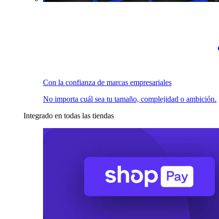
Con la confianza de marcas empresariales
No importa cuál sea tu tamaño, complejidad o ambición.
Integrado en todas las tiendas