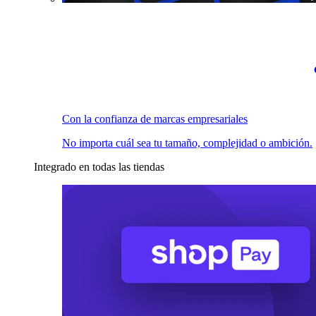
Con la confianza de marcas empresariales
No importa cuál sea tu tamaño, complejidad o ambición.
Integrado en todas las tiendas