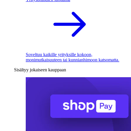
Soveltuu kaikille yrityksille kokoon,
monimutkaisuuteen tai kunnianhimoon katsomatta.
Sisältyy jokaiseen kauppaan