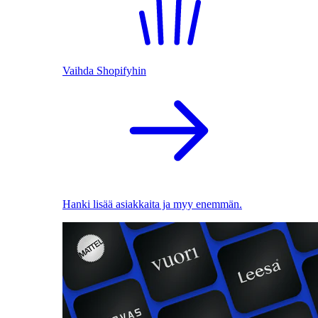
Vaihda Shopifyhin
Hanki lisää asiakkaita ja myy enemmän.