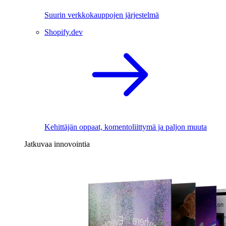
Suurin verkkokauppojen järjestelmä
Shopify.dev
Kehittäjän oppaat, komentoliittymä ja paljon muuta
Jatkuvaa innovointia