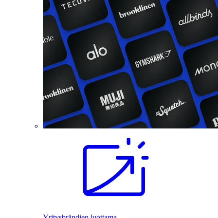
Yritysbrändien luottama