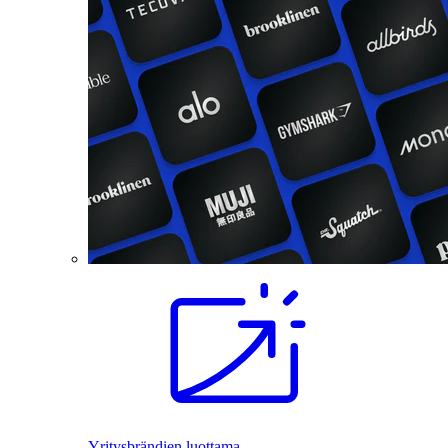
Yritysbrändien luottama