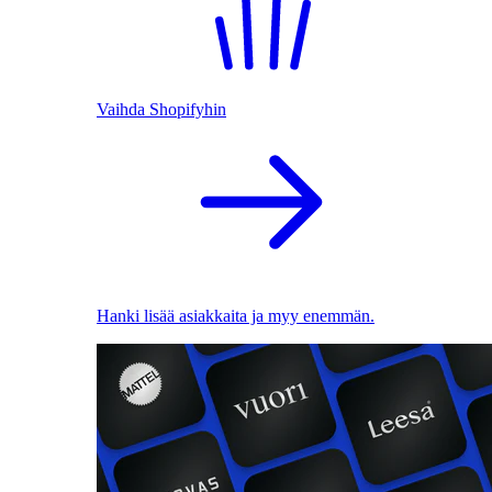
Vaihda Shopifyhin
Hanki lisää asiakkaita ja myy enemmän.