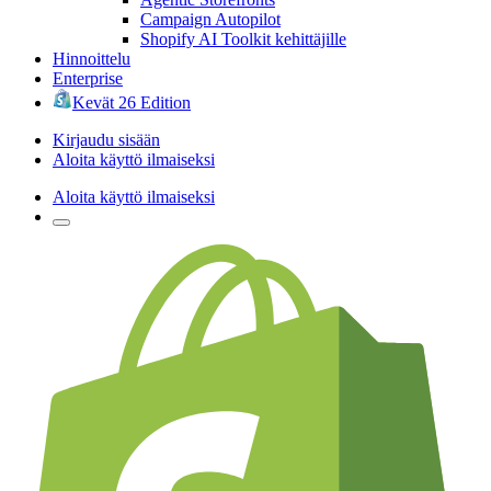
Campaign Autopilot
Shopify AI Toolkit kehittäjille
Hinnoittelu
Enterprise
Kevät 26 Edition
Kirjaudu sisään
Aloita käyttö ilmaiseksi
Aloita käyttö ilmaiseksi