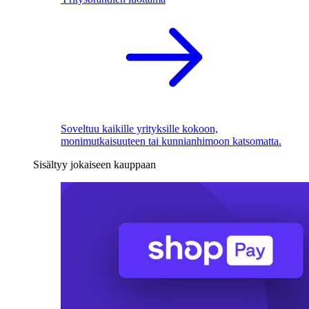
Soveltuu kaikille yrityksille kokoon,
monimutkaisuuteen tai kunnianhimoon katsomatta.
Sisältyy jokaiseen kauppaan