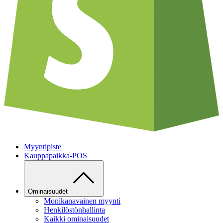
Myyntipiste
Kauppapaikka-POS
Ominaisuudet
Monikanavainen myynti
Henkilöstönhallinta
Kaikki ominaisuudet