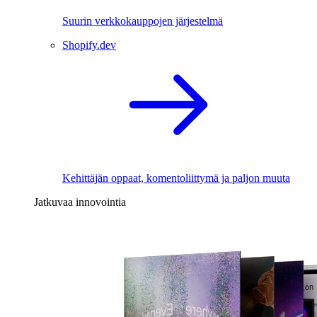
Suurin verkkokauppojen järjestelmä
Shopify.dev
Kehittäjän oppaat, komentoliittymä ja paljon muuta
Jatkuvaa innovointia