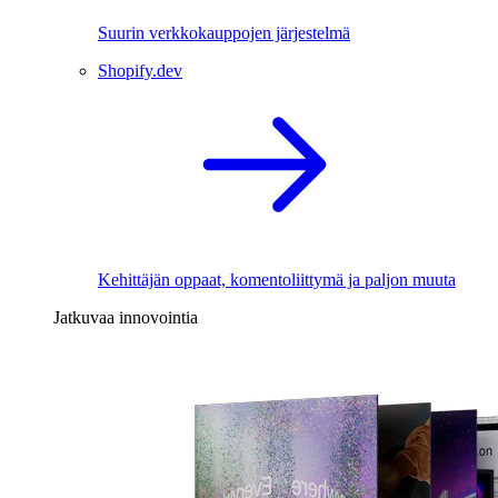
Suurin verkkokauppojen järjestelmä
Shopify.dev
Kehittäjän oppaat, komentoliittymä ja paljon muuta
Jatkuvaa innovointia