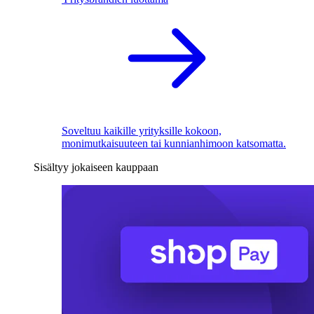
Soveltuu kaikille yrityksille kokoon,
monimutkaisuuteen tai kunnianhimoon katsomatta.
Sisältyy jokaiseen kauppaan