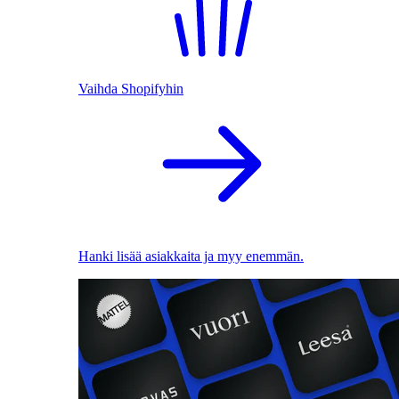
Vaihda Shopifyhin
Hanki lisää asiakkaita ja myy enemmän.