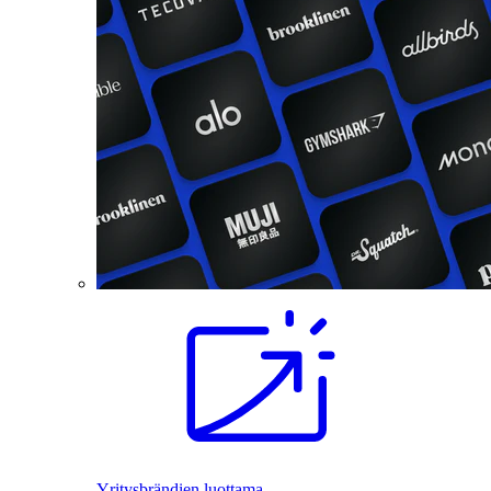
Yritysbrändien luottama