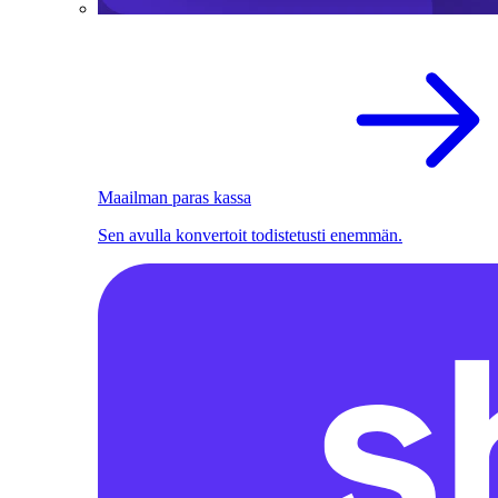
Maailman paras kassa
Sen avulla konvertoit todistetusti enemmän.