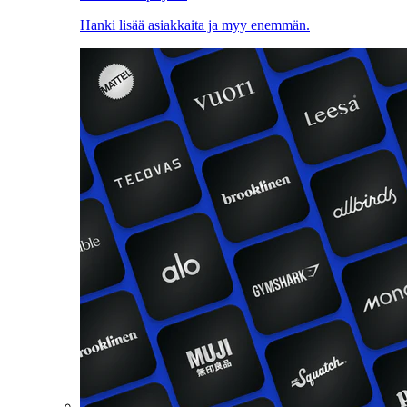
Hanki lisää asiakkaita ja myy enemmän.