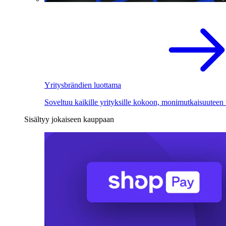
Yritysbrändien luottama
Soveltuu kaikille yrityksille kokoon, monimutkaisuuteen
Sisältyy jokaiseen kauppaan