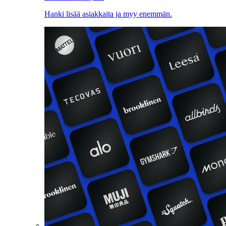
Hanki lisää asiakkaita ja myy enemmän.