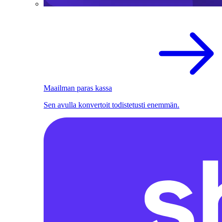
Maailman paras kassa
Sen avulla konvertoit todistetusti enemmän.