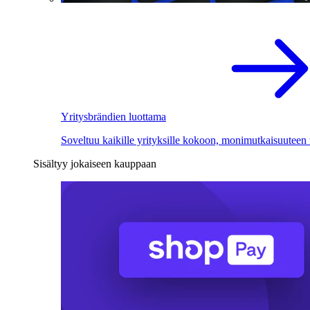
Yritysbrändien luottama
Soveltuu kaikille yrityksille kokoon, monimutkaisuuteen
Sisältyy jokaiseen kauppaan