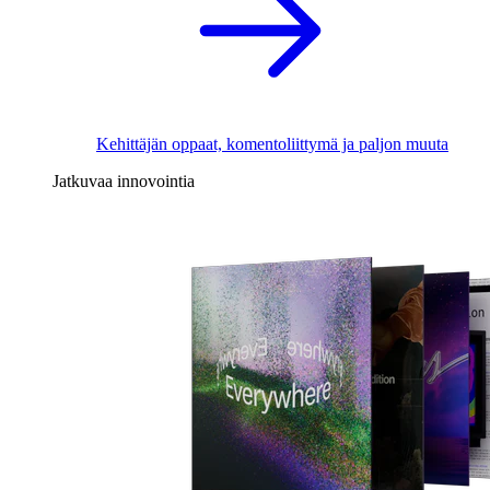
Kehittäjän oppaat, komentoliittymä ja paljon muuta
Jatkuvaa innovointia