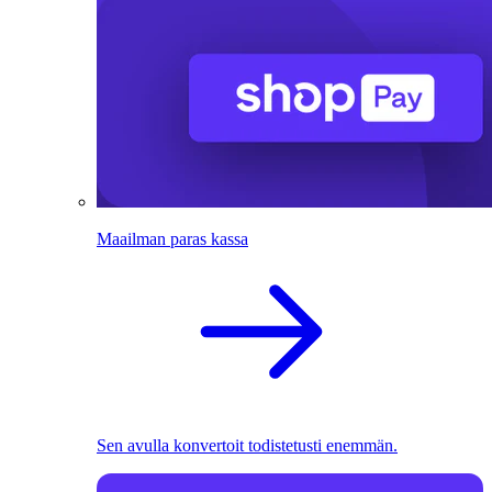
Maailman paras kassa
Sen avulla konvertoit todistetusti enemmän.