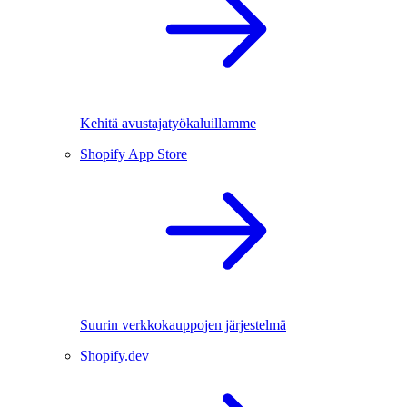
Kehitä avustajatyökaluillamme
Shopify App Store
Suurin verkkokauppojen järjestelmä
Shopify.dev