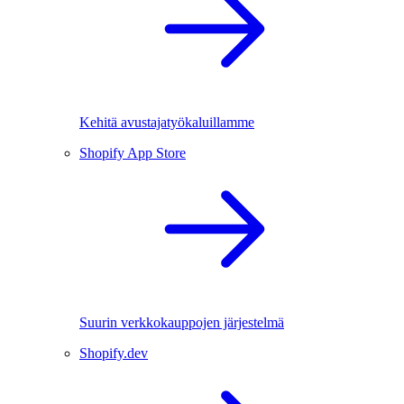
Kehitä avustajatyökaluillamme
Shopify App Store
Suurin verkkokauppojen järjestelmä
Shopify.dev