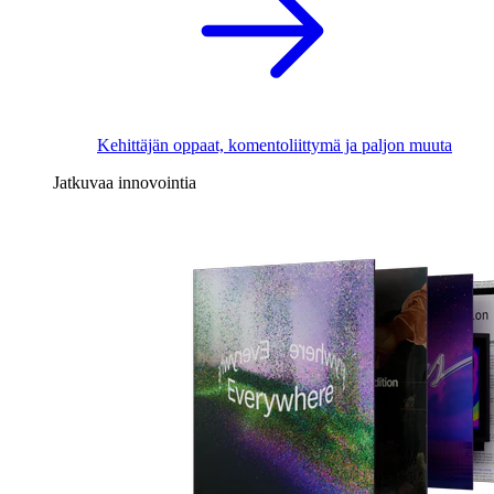
Kehittäjän oppaat, komentoliittymä ja paljon muuta
Jatkuvaa innovointia