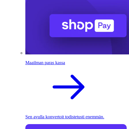
Maailman paras kassa
Sen avulla konvertoit todistetusti enemmän.