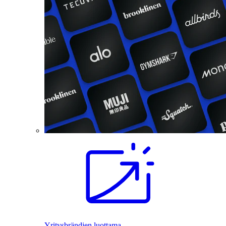
Yritysbrändien luottama