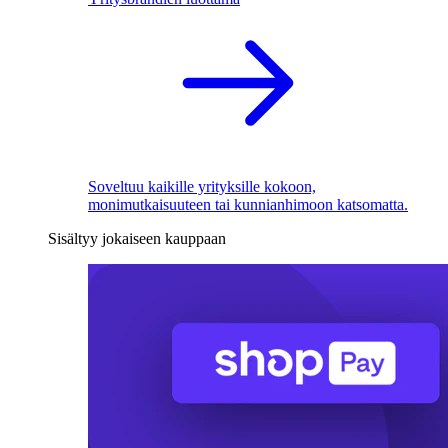
Soveltuu kaikille yrityksille kokoon,
monimutkaisuuteen tai kunnianhimoon katsomatta.
Sisältyy jokaiseen kauppaan