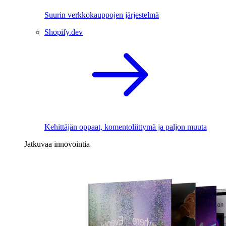
Suurin verkkokauppojen järjestelmä
Shopify.dev
Kehittäjän oppaat, komentoliittymä ja paljon muuta
Jatkuvaa innovointia