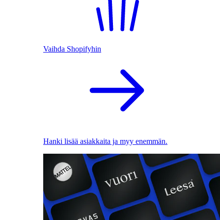
Vaihda Shopifyhin
Hanki lisää asiakkaita ja myy enemmän.