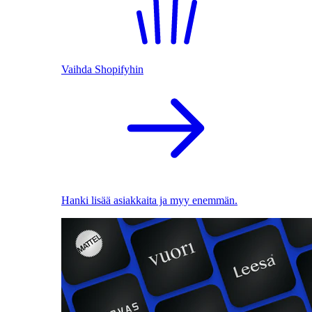
Vaihda Shopifyhin
Hanki lisää asiakkaita ja myy enemmän.