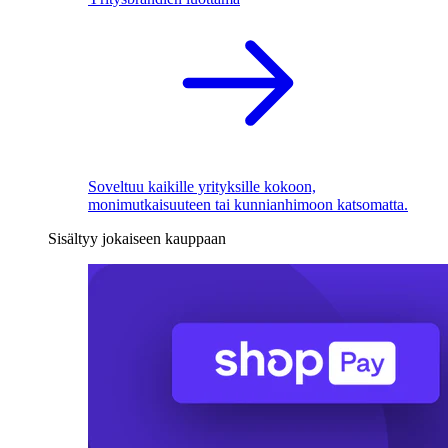
Soveltuu kaikille yrityksille kokoon,
monimutkaisuuteen tai kunnianhimoon katsomatta.
Sisältyy jokaiseen kauppaan