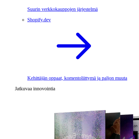
Suurin verkkokauppojen järjestelmä
Shopify.dev
Kehittäjän oppaat, komentoliittymä ja paljon muuta
Jatkuvaa innovointia