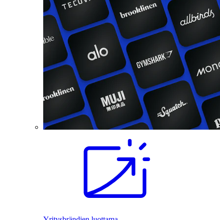
Yritysbrändien luottama