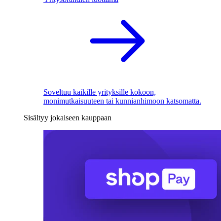
Soveltuu kaikille yrityksille kokoon,
monimutkaisuuteen tai kunnianhimoon katsomatta.
Sisältyy jokaiseen kauppaan