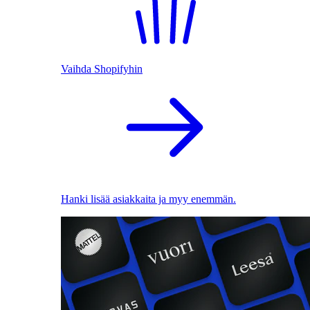
Vaihda Shopifyhin
Hanki lisää asiakkaita ja myy enemmän.