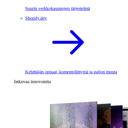
Suurin verkkokauppojen järjestelmä
Shopify.dev
Kehittäjän oppaat, komentoliittymä ja paljon muuta
Jatkuvaa innovointia