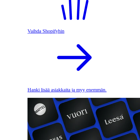
Vaihda Shopifyhin
Hanki lisää asiakkaita ja myy enemmän.