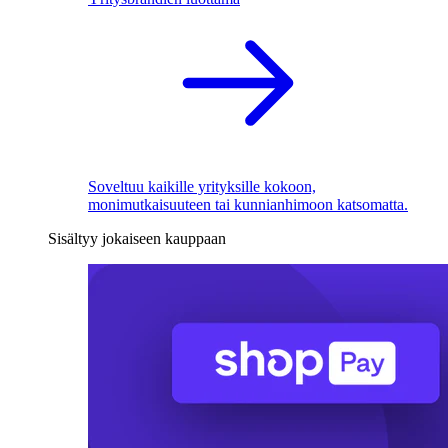
Soveltuu kaikille yrityksille kokoon,
monimutkaisuuteen tai kunnianhimoon katsomatta.
Sisältyy jokaiseen kauppaan