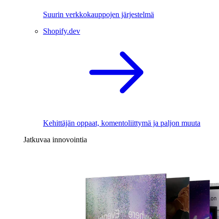
Suurin verkkokauppojen järjestelmä
Shopify.dev
Kehittäjän oppaat, komentoliittymä ja paljon muuta
Jatkuvaa innovointia