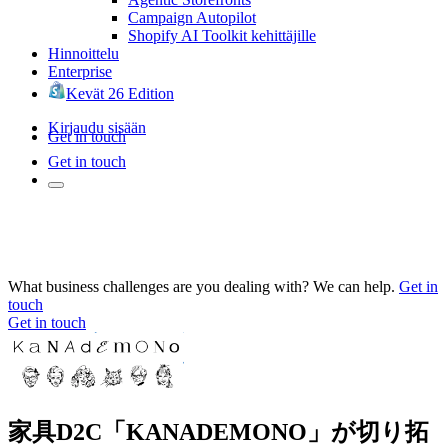
Campaign Autopilot
Shopify AI Toolkit kehittäjille
Hinnoittelu
Enterprise
Kevät 26 Edition
Kirjaudu sisään
Get in touch
Get in touch
What business challenges are you dealing with? We can help.
Get in
touch
Get in touch
家具D2C「KANADEMONO」が切り拓