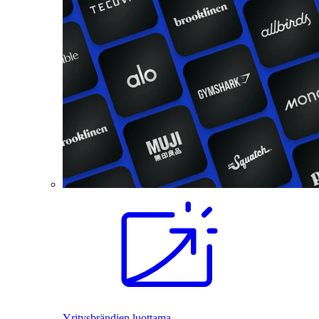
Yritysbrändien luottama