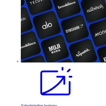
Yritysbrändien luottama