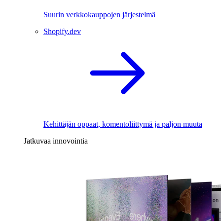
Suurin verkkokauppojen järjestelmä
Shopify.dev
Kehittäjän oppaat, komentoliittymä ja paljon muuta
Jatkuvaa innovointia