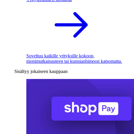
Soveltuu kaikille yrityksille kokoon,
monimutkaisuuteen tai kunnianhimoon katsomatta.
Sisältyy jokaiseen kauppaan