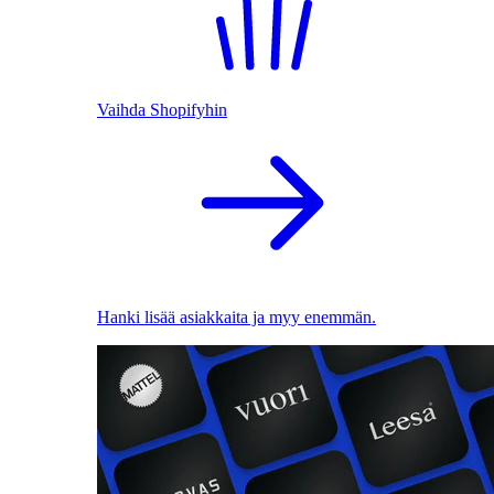
Vaihda Shopifyhin
Hanki lisää asiakkaita ja myy enemmän.