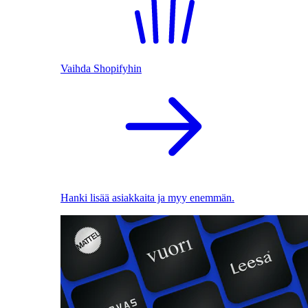
Vaihda Shopifyhin
Hanki lisää asiakkaita ja myy enemmän.