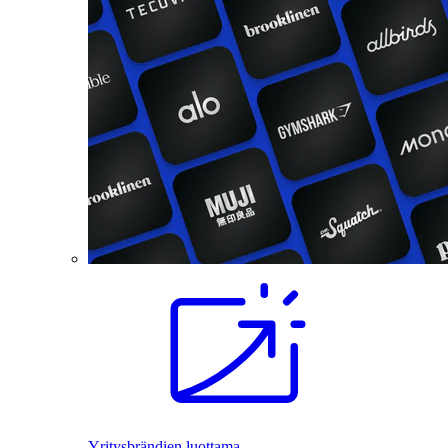
Yritysbrändien luottama