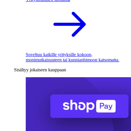
Soveltuu kaikille yrityksille kokoon,
monimutkaisuuteen tai kunnianhimoon katsomatta.
Sisältyy jokaiseen kauppaan