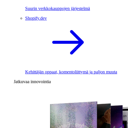
Suurin verkkokauppojen järjestelmä
Shopify.dev
Kehittäjän oppaat, komentoliittymä ja paljon muuta
Jatkuvaa innovointia